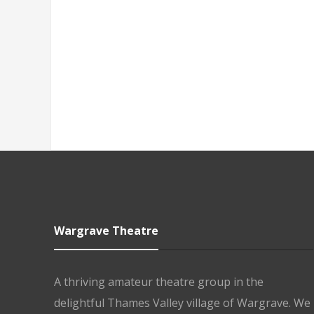
Wargrave Theatre
A thriving amateur theatre group in the
delightful Thames Valley village of Wargrave. We