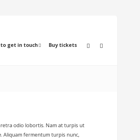
to get in touch
Buy tickets
aretra odio lobortis. Nam at turpis ut
ue. Aliquam fermentum turpis nunc,