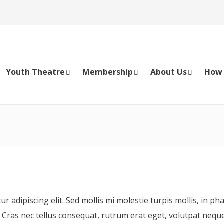
Youth Theatre
Membership
About Us
How 
 adipiscing elit. Sed mollis mi molestie turpis mollis, in ph
a. Cras nec tellus consequat, rutrum erat eget, volutpat neq